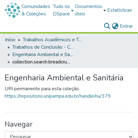
Comunidades
Tudo no
Documentos
Estatísticas
& Coleções
DSpace
úteis
(c
Entrar
Início
Trabalhos Acadêmicos e Técnicos
Trabalhos de Conclusão - Cursos de Graduação
Engenharia Ambiental e Sanitária
collection.search.breadcrumbs
Engenharia Ambiental e Sanitária
URI permanente para esta coleção
https://repositorio.unipampa.edu.br/handle/riu/379
Navegar