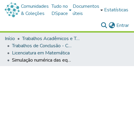
Comunidades
Tudo no
Documentos
Estatísticas
& Coleções
DSpace
úteis
(c
Entrar
Início
Trabalhos Acadêmicos e Técnicos
Trabalhos de Conclusão - Cursos de Graduação
Licenciatura em Matemática
Simulação numérica das equações de Navier-Stokes pelo método de diferenças finitas para um escoamento incompressível