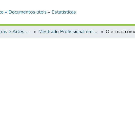
ce
Documentos úteis
Estatísticas
Lingüística Letras e Artes-Teses e Dissertações
Mestrado Profissional em Ensino de Línguas