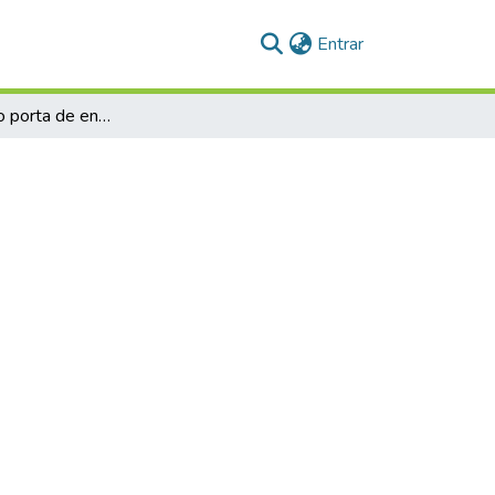
(current)
Entrar
O e-mail como porta de entrada para a utilização de gêneros textuais em ambientes digitais