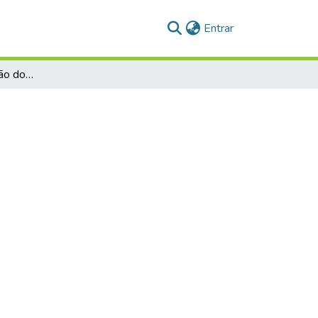
(current)
Entrar
Avaliação da motivação dos docentes da Universidade Federal do Pampa