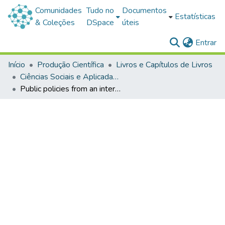
Comunidades
Tudo no
Documentos
Estatísticas
& Coleções
DSpace
úteis
(c
Entrar
Início
Produção Científica
Livros e Capítulos de Livros
Ciências Sociais e Aplicadas-Livros e Capítulos de Livros
Public policies from an interdisciplinary perspective: v. III