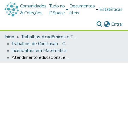
Comunidades
Tudo no
Documentos
Estatísticas
& Coleções
DSpace
úteis
(c
Entrar
Início
Trabalhos Acadêmicos e Técnicos
Trabalhos de Conclusão - Cursos de Graduação
Licenciatura em Matemática
Atendimento educacional especializado (AEE) nas aulas de matemática: desafios da formação e atuação em sala de aula