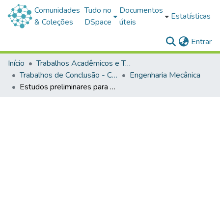
Comunidades
Tudo no
Documentos
Estatísticas
& Coleções
DSpace
úteis
(c
Entrar
Início
Trabalhos Acadêmicos e Técnicos
Trabalhos de Conclusão - Cursos de Graduação
Engenharia Mecânica
Estudos preliminares para o desenvolvimento de um conector bimetálico de cobre e alumínio pela soldagem por fricção convencional