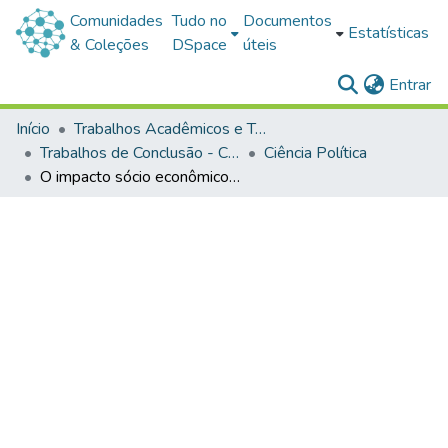
Comunidades
Tudo no
Documentos
Estatísticas
& Coleções
DSpace
úteis
(c
Entrar
Início
Trabalhos Acadêmicos e Técnicos
Trabalhos de Conclusão - Cursos de Graduação
Ciência Política
O impacto sócio econômico da vida em assentamentos rurais em São Borja: o caso dos assentamentos Cambuchim e Cristo Redentor