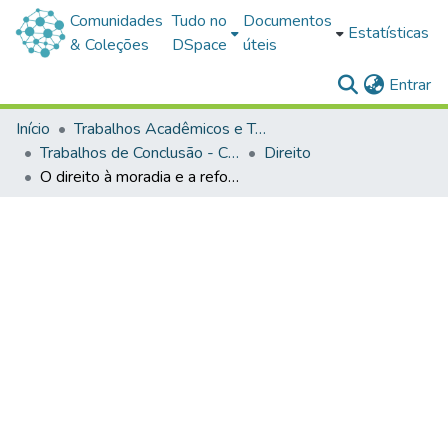
Comunidades
Tudo no
Documentos
Estatísticas
& Coleções
DSpace
úteis
(c
Entrar
Início
Trabalhos Acadêmicos e Técnicos
Trabalhos de Conclusão - Cursos de Graduação
Direito
O direito à moradia e a reforma agrária no Brasil: o movimento dos trabalhadores rurais sem terra como agente de transformação social