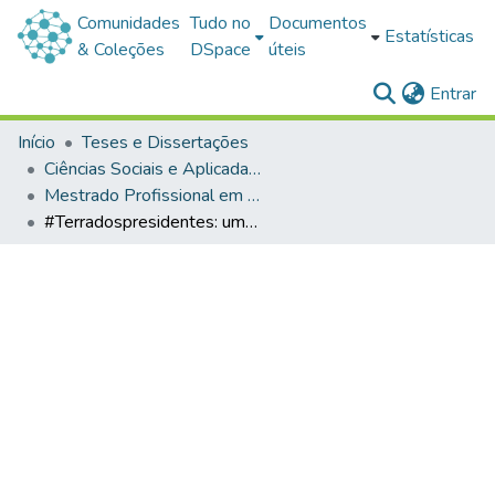
Comunidades
Tudo no
Documentos
Estatísticas
& Coleções
DSpace
úteis
(c
Entrar
Início
Teses e Dissertações
Ciências Sociais e Aplicadas-Teses e Dissertações
Mestrado Profissional em Comunicação e Indústria Criativa
#Terradospresidentes: uma narrativa criativa sobre a cidade de São Borja/RS no Instagram