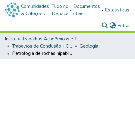
Comunidades
Tudo no
Documentos
Estatísticas
& Coleções
DSpace
úteis
(c
Entrar
Início
Trabalhos Acadêmicos e Técnicos
Trabalhos de Conclusão - Cursos de Graduação
Geologia
Petrologia de rochas hipabissais básicas relacionadas a lineamentos magnéticos no Escudo Sul-rio-grandense