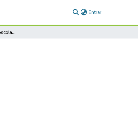
(current)
Entrar
Transição de gestão escolar de escola municipal para escola cívico-militar