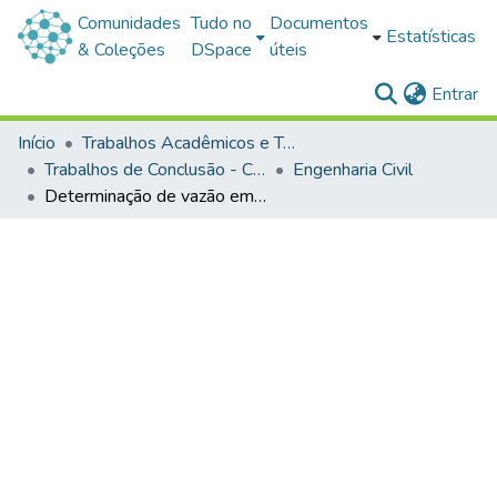
Comunidades
Tudo no
Documentos
Estatísticas
& Coleções
DSpace
úteis
(c
Entrar
Início
Trabalhos Acadêmicos e Técnicos
Trabalhos de Conclusão - Cursos de Graduação
Engenharia Civil
Determinação de vazão em cursos d’água através de diferentes metodologias