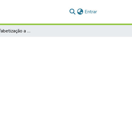
(current)
Entrar
Práticas de alfabetização a partir de jogos de consciência fonológica em uma turma de primeiro ano do ensino fundamental na cidade de Jaguarão, RS