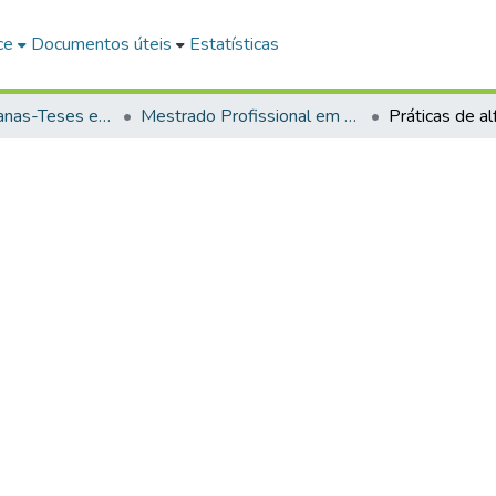
ce
Documentos úteis
Estatísticas
Ciências Humanas-Teses e Dissertações
Mestrado Profissional em Educação