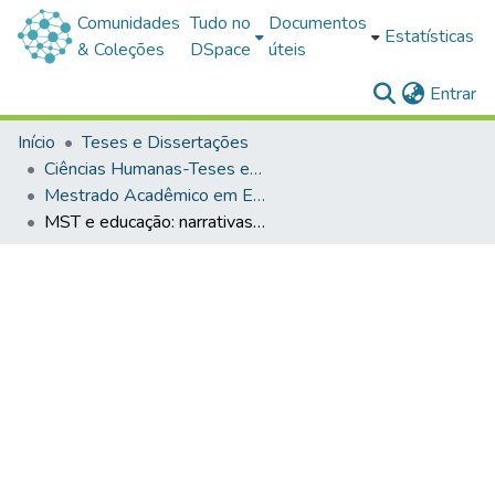
Comunidades
Tudo no
Documentos
Estatísticas
& Coleções
DSpace
úteis
(c
Entrar
Início
Teses e Dissertações
Ciências Humanas-Teses e Dissertações
Mestrado Acadêmico em Ensino
MST e educação: narrativas sem-terra e a luta pela escola do campo Chico Mendes em Hulha Negra/RS