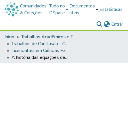
Comunidades
Tudo no
Documentos
Estatísticas
& Coleções
DSpace
úteis
(c
Entrar
Início
Trabalhos Acadêmicos e Técnicos
Trabalhos de Conclusão - Cursos de Graduação
Licenciatura em Ciências Exatas
A história das equações de 2º grau e das funções quadráticas: uma experiência de ensino remoto na Educação Básica