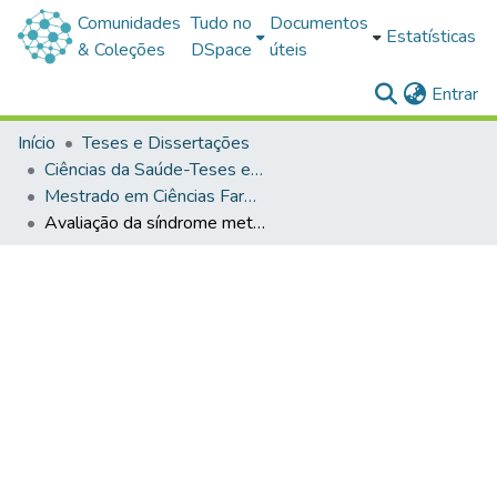
Comunidades
Tudo no
Documentos
Estatísticas
& Coleções
DSpace
úteis
(c
Entrar
Início
Teses e Dissertações
Ciências da Saúde-Teses e Dissertações
Mestrado em Ciências Farmacêuticas
Avaliação da síndrome metabólica e risco cardiovascular em pacientes portadores da hepatite C no município de Uruguaiana/RS