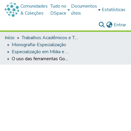
Comunidades
Tudo no
Documentos
Estatísticas
& Coleções
DSpace
úteis
(c
Entrar
Início
Trabalhos Acadêmicos e Técnicos
Monografia-Especialização
Especialização em Mídia e Educação
O uso das ferramentas Google Maps, Google Earth e Google Street View na educação infantil: pequenos cliques, grandes descobertas no aprendizado digital