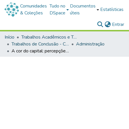
Comunidades
Tudo no
Documentos
Estatísticas
& Coleções
DSpace
úteis
(c
Entrar
Início
Trabalhos Acadêmicos e Técnicos
Trabalhos de Conclusão - Cursos de Graduação
Administração
A cor do capital: percepções de membros da comunidade lgbtqiapn+ sobre a comercialização da pauta