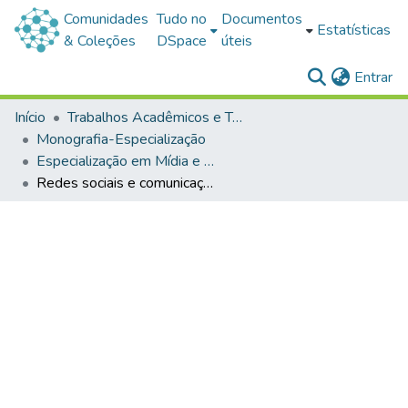
Comunidades
Tudo no
Documentos
Estatísticas
& Coleções
DSpace
úteis
(c
Entrar
Início
Trabalhos Acadêmicos e Técnicos
Monografia-Especialização
Especialização em Mídia e Educação
Redes sociais e comunicação contemporânea: uma análise do impacto das plataformas digitais