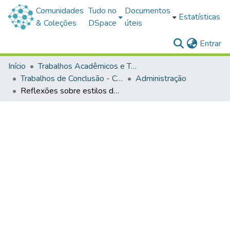
Comunidades
Tudo no
Documentos
Estatísticas
& Coleções
DSpace
úteis
(c
Entrar
Início
Trabalhos Acadêmicos e Técnicos
Trabalhos de Conclusão - Cursos de Graduação
Administração
Reflexões sobre estilos de liderança feminina e masculina no contexto universitário