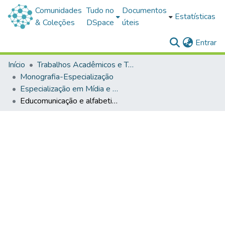
Comunidades
Tudo no
Documentos
Estatísticas
& Coleções
DSpace
úteis
(c
Entrar
Início
Trabalhos Acadêmicos e Técnicos
Monografia-Especialização
Especialização em Mídia e Educação
Educomunicação e alfabetização midiática como estratégias para enfrentar a desinformação no contexto escolar