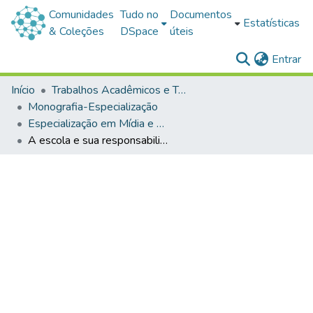
Comunidades
Tudo no
Documentos
Estatísticas
& Coleções
DSpace
úteis
(c
Entrar
Início
Trabalhos Acadêmicos e Técnicos
Monografia-Especialização
Especialização em Mídia e Educação
A escola e sua responsabilidade na alfabetização midiática e na construção de uma sociedade crítica