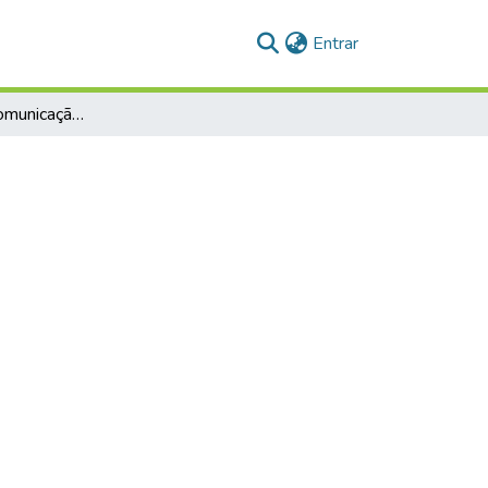
(current)
Entrar
Engajamento e comunicação: publicações em redes sociais do Asilo São Vicente de Paula