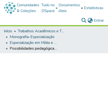
Comunidades
Tudo no
Documentos
Estatísticas
& Coleções
DSpace
úteis
(c
Entrar
Início
Trabalhos Acadêmicos e Técnicos
Monografia-Especialização
Especialização em Mídia e Educação
Possibilidades pedagógicas do uso de podcasts como recurso didático