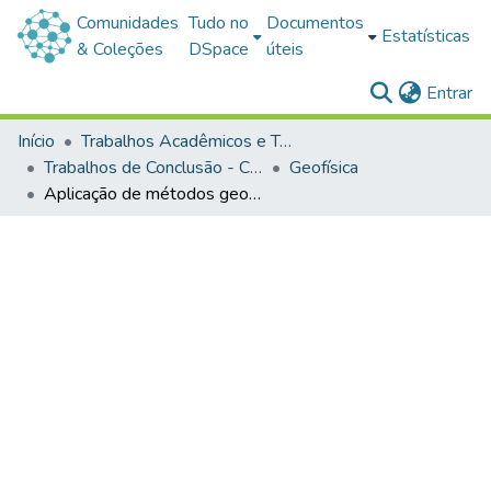
Comunidades
Tudo no
Documentos
Estatísticas
& Coleções
DSpace
úteis
(c
Entrar
Início
Trabalhos Acadêmicos e Técnicos
Trabalhos de Conclusão - Cursos de Graduação
Geofísica
Aplicação de métodos geoelétricos e gamaespectrométricos na identificação de zonas hidrotermais em Lavras do Sul – RS