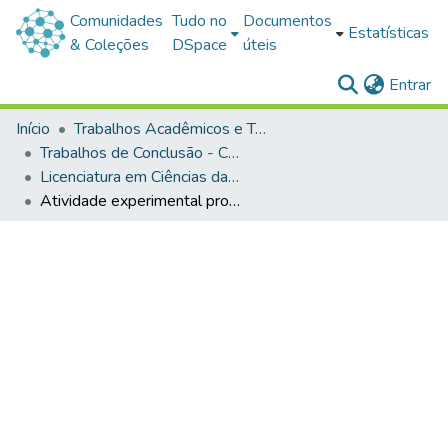
Comunidades
Tudo no
Documentos
Estatísticas
& Coleções
DSpace
úteis
(c
Entrar
Início
Trabalhos Acadêmicos e Técnicos
Trabalhos de Conclusão - Cursos de Graduação
Licenciatura em Ciências da Natureza
Atividade experimental problematizada (AEP) e teoria da aprendizagem significativa: associações didáticas