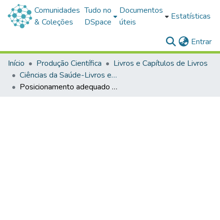
Comunidades
Tudo no
Documentos
Estatísticas
& Coleções
DSpace
úteis
(c
Entrar
Início
Produção Científica
Livros e Capítulos de Livros
Ciências da Saúde-Livros e Capítulos de Livros
Posicionamento adequado no leito após Acidente Vascular Cerebral (AVC) [folder]