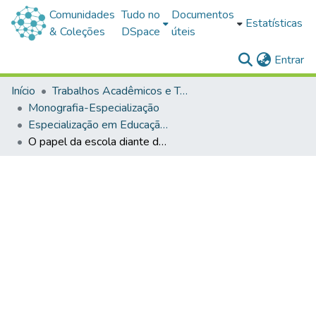
Comunidades
Tudo no
Documentos
Estatísticas
& Coleções
DSpace
úteis
(c
Entrar
Início
Trabalhos Acadêmicos e Técnicos
Monografia-Especialização
Especialização em Educação do Campo e Ciências da Natureza
O papel da escola diante da escolha da população camponesa: permanecer ou sair do campo