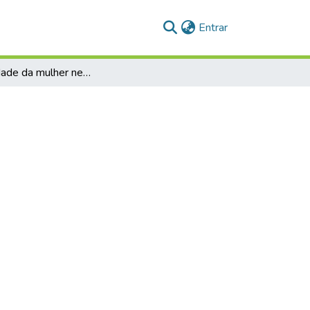
(current)
Entrar
A identidade da mulher negra e indígena: entre a autoria e o protagonismo no PNLD 2023