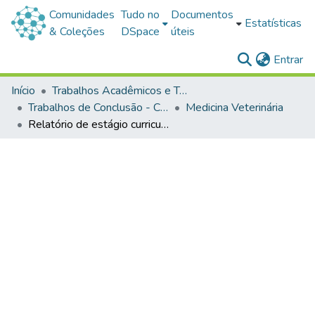
Comunidades
Tudo no
Documentos
Estatísticas
& Coleções
DSpace
úteis
(c
Entrar
Início
Trabalhos Acadêmicos e Técnicos
Trabalhos de Conclusão - Cursos de Graduação
Medicina Veterinária
Relatório de estágio curricular supervisionado em medicina veterinária - manejo em bovinocultura de leite