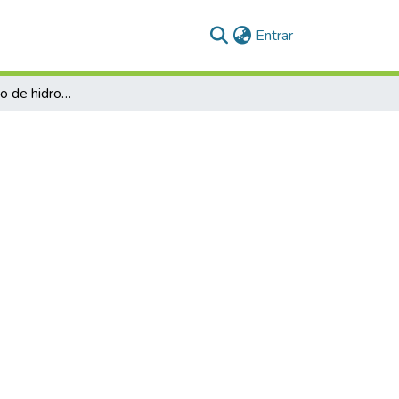
(current)
Entrar
Desenvolvimento de hidrogel biopolimérico para aplicação em soluções agrícolas