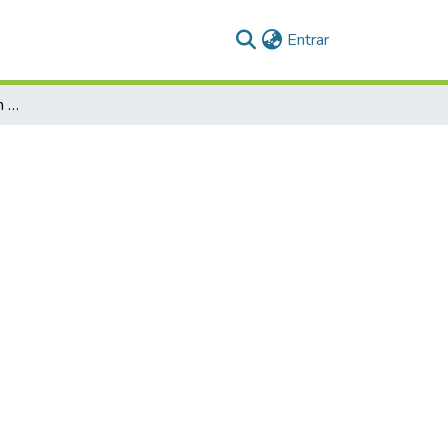
(current)
Entrar
Detetives da verdade: um produto jornalístico audiovisual animado com IA, literacia midiática para o combate à desinformação