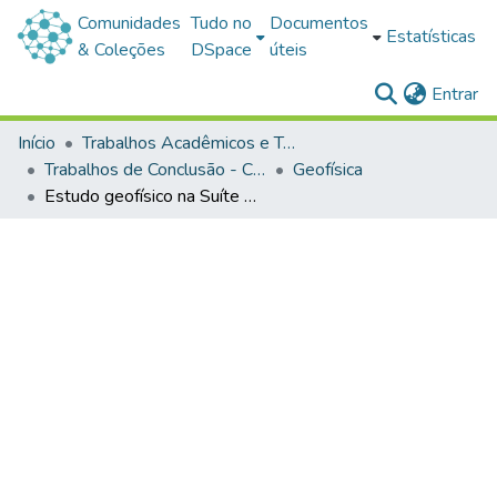
Comunidades
Tudo no
Documentos
Estatísticas
& Coleções
DSpace
úteis
(c
Entrar
Início
Trabalhos Acadêmicos e Técnicos
Trabalhos de Conclusão - Cursos de Graduação
Geofísica
Estudo geofísico na Suíte Vauthier - porção nordeste de Dom Pedrito – RS