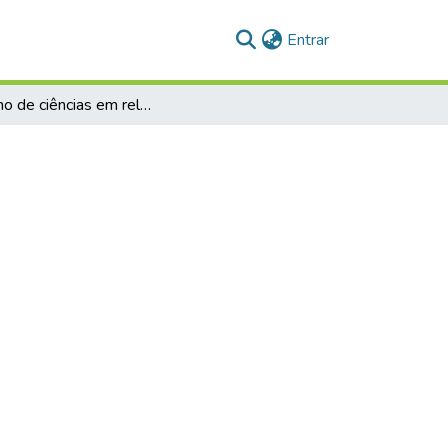
(current)
Entrar
O ensino de ciências em relação ao projeto político-pedagógico e ao currículo da escola