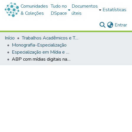
Comunidades
Tudo no
Documentos
Estatísticas
& Coleções
DSpace
úteis
(c
Entrar
Início
Trabalhos Acadêmicos e Técnicos
Monografia-Especialização
Especialização em Mídia e Educação
ABP com mídias digitais na educação profissional / programa de aprendizagem: miltiletramentos em foco no SENAC, BA