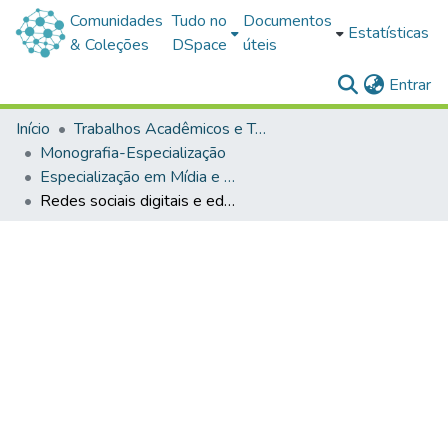
Comunidades
Tudo no
Documentos
Estatísticas
& Coleções
DSpace
úteis
(c
Entrar
Início
Trabalhos Acadêmicos e Técnicos
Monografia-Especialização
Especialização em Mídia e Educação
Redes sociais digitais e educação não formal: uma análise das estratégias do Espaço Ciência Viva