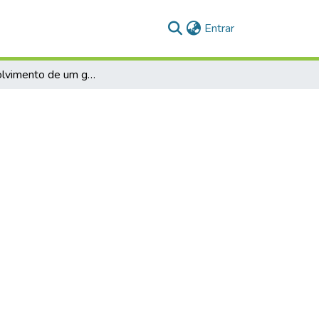
(current)
Entrar
Desenvolvimento de um gerenciador de contexto de memória para processador Python