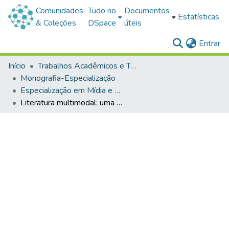
Comunidades
Tudo no
Documentos
Estatísticas
& Coleções
DSpace
úteis
(c
Entrar
Início
Trabalhos Acadêmicos e Técnicos
Monografia-Especialização
Especialização em Mídia e Educação
Literatura multimodal: uma proposta de ensino em língua inglesa para o sétimo ano do ensino fundamental